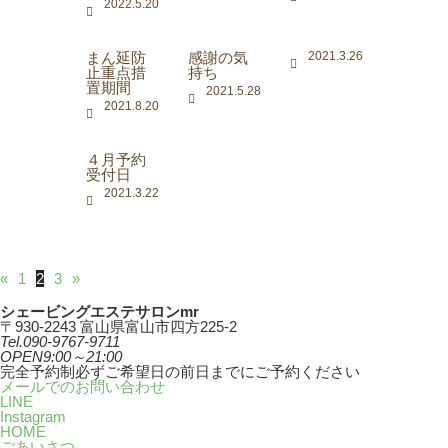
2022.5.20
まん延防
感謝の気
2021.3.26
止重点措
持ち
置期間
2021.5.28
2021.8.20
４月予約
受付日
2021.3.22
«
1
2
3
»
シェービングエステサロンmr
〒930-2243 富山県富山市四方225-2
Tel.
090-9767-9711
OPEN
9:00～21:00
完全予約制
必ずご希望日の前日までにご予約ください
メールでのお問い合わせ
LINE
Instagram
HOME
ごあいさつ