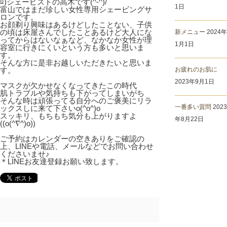
ﾛ)シェービストの高木です(^-^)/
1日
富山ではまだ珍しい女性専用シェービングサ
ロンです。
お顔剃り興味はあるけどしたことない、子供
の頃は床屋さんでしたことあるけど大人にな
新メニュー
2024年
ってからはないなぁなど、なかなか女性が理
1月1日
容室に行きにくいという方も多いと思いま
す。
そんな方に是非お越しいただきたいと思いま
す。
お疲れのお肌に
2023年9月1日
マスクが欠かせなくなってきたこの時代
肌トラブルや気持ちも下がってしまいがち
そんな時は頑張ってる自分へのご褒美にリラ
一番多い質問
2023
ックスしに来て下さいo(^o^)o
スッキリ、もちもち気分も上がりますよ
年8月22日
((o(^∇^)o))
ご予約はカレンダーの空きありをご確認の
上、LINEや電話、メールなどでお問い合わせ
くださいませ♪
＊LINEお友達登録お願い致します。